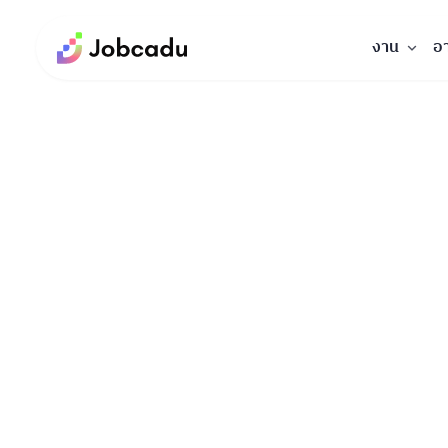
งาน
อ