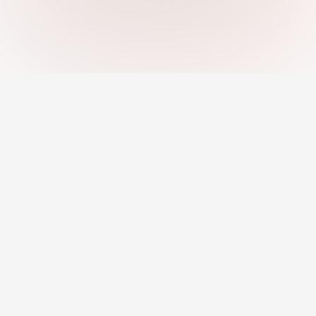
Nền tảng sự nghiệp toàn diện – Tìm việc,
tuyển dụng, đánh giá năng lực & giáo dục.
Công việc theo danh mục
Phát Triển Nghề Nghiệp
Việc làm từ xa
Bộ công cụ nghề nghiệp
Việc làm được AI đề xuất
Thông tin nghề nghiệp
Công cụ tạo CV
Khóa học & Chương trình
Hồ sơ chuyên nghiệp
Người cố vấn & Huấn
Nhà tuyển dụng