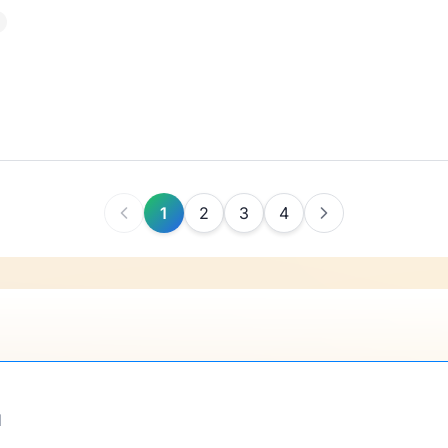
1
2
3
4
d