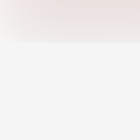
Công việc theo
Việc làm từ xa
Việc làm được AI đ
Nền tảng sự nghiệp toàn diện – Tìm việc,
tuyển dụng, đánh giá năng lực & giáo
Công cụ tạo CV
dục.
Hồ sơ chuyên nghi