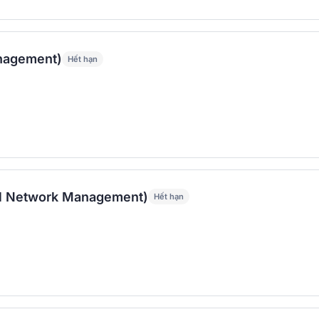
anagement)
Hết hạn
ial Network Management)
Hết hạn