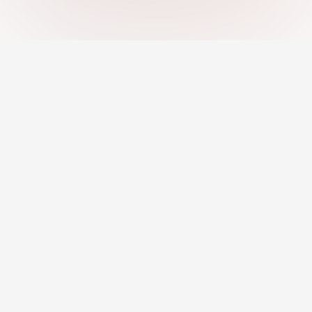
Nền tảng sự nghiệp toàn diện – Tìm việc,
tuyển dụng, đánh giá năng lực & giáo dục.
Công việc theo danh mục
Phát Triển Nghề Nghiệp
Việc làm từ xa
Bộ công cụ nghề nghiệp
Việc làm được AI đề xuất
Thông tin nghề nghiệp
Công cụ tạo CV
Khóa học & Chương trình
Hồ sơ chuyên nghiệp
Người cố vấn & Huấn
Nhà tuyển dụng
luyện
Đăng công việc