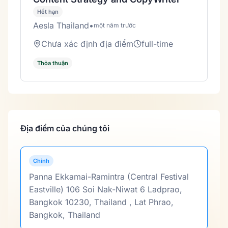
Hết hạn
Aesla Thailand
•
một năm trước
Chưa xác định địa điểm
full-time
Thỏa thuận
Địa điểm của chúng tôi
Chính
Panna Ekkamai-Ramintra (Central Festival
Eastville) 106 Soi Nak-Niwat 6 Ladprao,
Bangkok 10230, Thailand , Lat Phrao,
Bangkok, Thailand