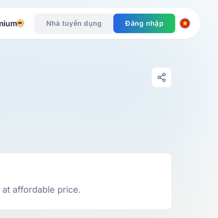
mium
Nhà tuyển dụng
Đăng nhập
at affordable price.