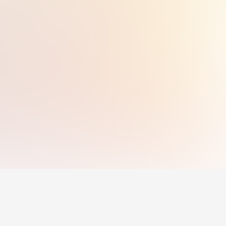
n luyện
Nhà tuyển dụng