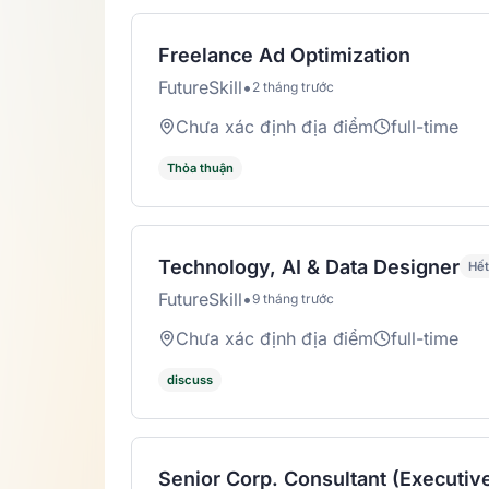
Freelance Ad Optimization
FutureSkill
•
2 tháng trước
Chưa xác định địa điểm
full-time
Thỏa thuận
Technology, AI & Data Designer
Hết
FutureSkill
•
9 tháng trước
Chưa xác định địa điểm
full-time
discuss
Senior Corp. Consultant (Executiv