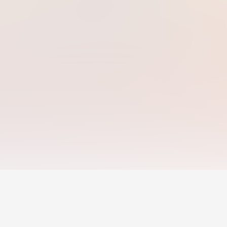
 danh mục
Phát Triển Nghề Nghiệp
Người cố vấn & Huấ