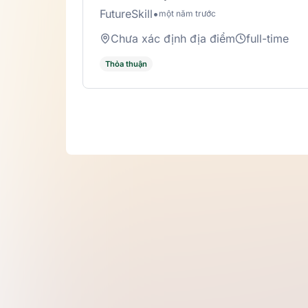
FutureSkill
•
một năm trước
Chưa xác định địa điểm
full-time
Thỏa thuận