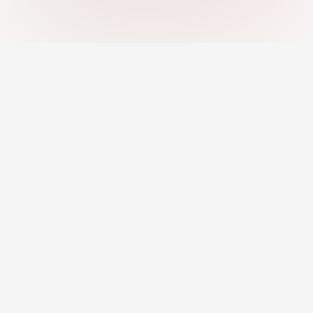
แพลตฟอร์มอาชีพที่ดีที่สุดสำหรับการหางาน, การ
สรรหาบุคลากร, ค้นหาอาชีพ และค้นพบแหล่งการ
ศึกษา
งานตามหมวดหมู่
การพัฒนาอาชีพ
งานระยะไกล
ชุดเครื่องมืออาชีพ
งานที่ AI แนะนำ
ข้อมูลเชิงลึกด้านอาชีพ
เครื่องมือสร้างเรซูเม่
หลักสูตรและโปรแกรม
โปรไฟล์มืออาชีพ
ที่ปรึกษาและการฝึกสอน
สำหรับนายจ้าง