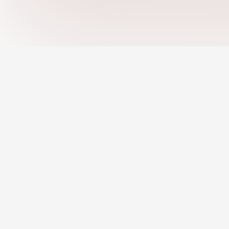
งานตามหมวดหมู่
งานระยะไกล
งานที่ AI แนะนำ
แพลตฟอร์มอาชีพที่ดีที่สุดสำหรับการหางาน, การ
สรรหาบุคลากร, ค้นหาอาชีพ และค้นพบแหล่งการ
เครื่องมือสร้างเรซูเม่
ศึกษา
โปรไฟล์มืออาชีพ
เกี่ยวกับเรา
ข้อกำหนดการใช้งาน
นโยบายความเป็นส่วนตัว