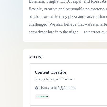
Bonchon, Singha, LEO, Jaspal, and Roast.As w
flexible, creative and personable no matter ou
passion for marketing, pizza and cats (in that
challenged. We also believe that we’re smart
sometimes late into the night — to perfect our 
งาน (15)
Content Creative
Grey Alchemy
•
1 เดือนที่แล้ว
ไม่ระบุสถานที่
full-time
ตามตกลง