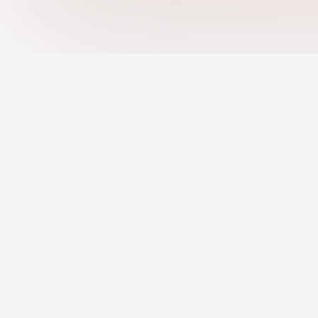
งานตามหมวดหมู่
งานระยะไกล
งานที่ AI แนะนำ
แพลตฟอร์มอาชีพที่ดีที่สุดสำหรับการหางาน, การ
สรรหาบุคลากร, ค้นหาอาชีพ และค้นพบแหล่งการ
เครื่องมือสร้างเรซูเม่
ศึกษา
โปรไฟล์มืออาชีพ
เกี่ยวกับเรา
ข้อกำหนดการใช้งาน
นโยบายความเป็นส่วนตัว