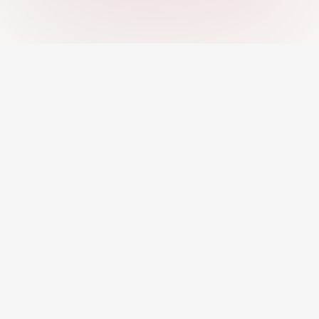
แพลตฟอร์มอาชีพที่ดีที่สุดสำหรับการหางาน, การ
สรรหาบุคลากร, ค้นหาอาชีพ และค้นพบแหล่งการ
ศึกษา
งานตามหมวดหมู่
การพัฒนาอาชีพ
งานระยะไกล
ชุดเครื่องมืออาชีพ
งานที่ AI แนะนำ
ข้อมูลเชิงลึกด้านอาชีพ
เครื่องมือสร้างเรซูเม่
หลักสูตรและโปรแกรม
โปรไฟล์มืออาชีพ
ที่ปรึกษาและการฝึกสอน
สำหรับนายจ้าง