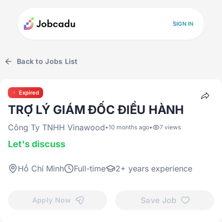
SIGN IN
Back to Jobs List
Expired
TRỢ LÝ GIÁM ĐỐC ĐIỀU HÀNH
Công Ty TNHH Vinawood
•
10 months ago
•
7 views
Let's discuss
Hồ Chí Minh
Full-time
2+ years experience
Save Job
Apply Now