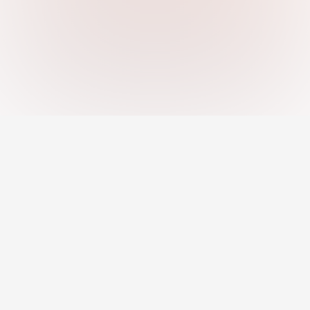
An AI-powered platform helping you
discover strengths, close skill gaps, and
grow your career with confidence.
Jobs
Career Development
Remote Jobs
Career Toolkit
AI Recommended Jobs
Career Insights
Resume Builder
Courses & Programs