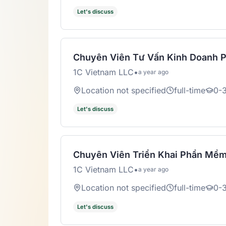
Let's discuss
Chuyên Viên Tư Vấn Kinh Doanh 
1C Vietnam LLC
•
a year ago
Location not specified
full-time
0-3
Let's discuss
Chuyên Viên Triển Khai Phần Mềm
1C Vietnam LLC
•
a year ago
Location not specified
full-time
0-3
Let's discuss