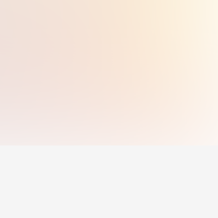
g
For Employers
Post Jobs
Pricing