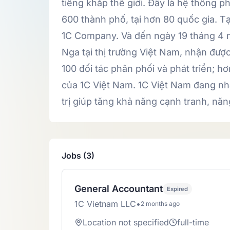
tiếng khắp thế giới. Đây là hệ thống
600 thành phố, tại hơn 80 quốc gia. T
1C Company. Và đến ngày 19 tháng 4 n
Nga tại thị trường Việt Nam, nhận đượ
100 đối tác phân phối và phát triển; h
của 1C Việt Nam. 1C Việt Nam đang n
trị giúp tăng khả năng cạnh tranh, năn
Jobs (3)
General Accountant
Expired
1C Vietnam LLC
•
2 months ago
Location not specified
full-time