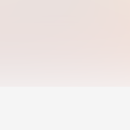
Career Development
Mentors & Coachin
Career Toolkit
Find a Mentor
Jobs
Career Insights
Become a Mentor