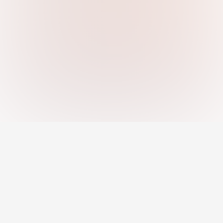
An AI-powered platform helping you
discover strengths, close skill gaps, and
grow your career with confidence.
Jobs
Career Development