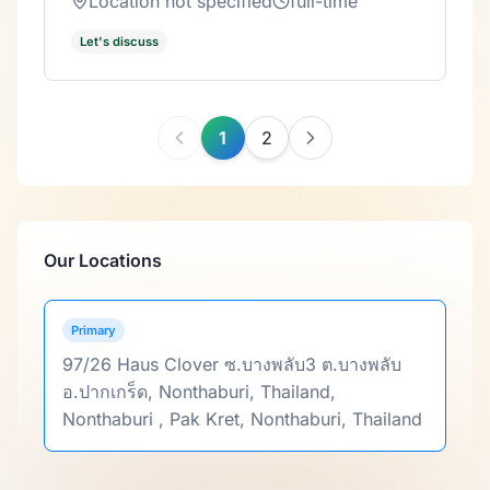
Location not specified
full-time
Let's discuss
1
2
Our Locations
Primary
97/26 Haus Clover ซ.บางพลับ3 ต.บางพลับ
อ.ปากเกร็ด, Nonthaburi, Thailand,
Nonthaburi , Pak Kret, Nonthaburi, Thailand