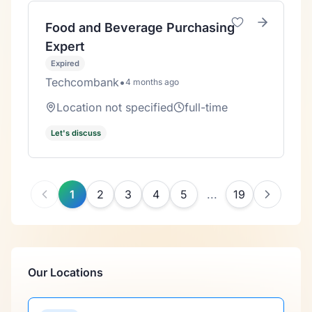
Food and Beverage Purchasing
Expert
Expired
Techcombank
•
4 months ago
Location not specified
full-time
Let's discuss
1
2
3
4
5
19
...
Our Locations