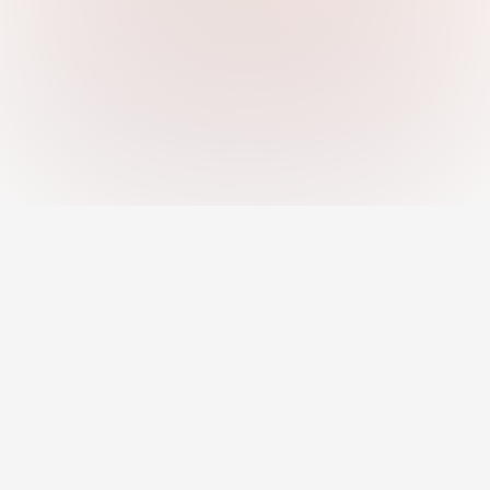
An AI-powered platform helping you
discover strengths, close skill gaps, and
grow your career with confidence.
Jobs
Career Development
Remote Jobs
Career Toolkit
AI Recommended Jobs
Career Insights