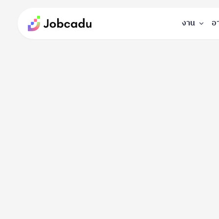
งาน
อ